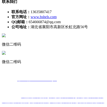
联系我们
联系电话：
13635807417
官方网址：
www.bshels.com
QQ邮箱：
654666874@qq.com
公司地址：
湖北省襄阳市高新区长虹北路56号
微信二维码
微信二维码
声明：部分素材来源于网络，如有侵权，请告知我们删除!
备案号：
鄂ICP备2022000324号-2
热门搜索：
天然鹅卵石批发
,
湖北鹅卵石厂家
,
湖北鹅卵石销售
,
天然鹅卵石批发
,
鹅卵石滤料
,
天然鹅卵石滤料
,
河南景观鹅卵石
,
五彩鹅卵石
,
河南鹅卵石滤料批发
,
安徽鹅卵石滤料厂家
,
变压器