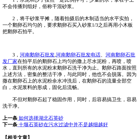
不会传播到组好，俗称干混砂浆。
2，将干砂浆平摊，随着拍摄后的木制适当的水平实拍，
一个鹅卵石均匀的，要求鹅卵石买入砂浆1/3之后再用小木板
把鹅卵石拍平。
3，
河南鹅卵石批发
,
河南鹅卵石批发电话
、
河南鹅卵石批
发厂家
在拍平后的鹅卵石上均匀的撒上尽水泥粉，再喷，喷
水，直到所有的水泥粉末鹅卵石洗干净为止。鹅卵石路面按照
上述方法，密集的整洁干净，与此同时，他也不会脱落。因为
撒在鹅卵石上的水泥粉余水冲洗后，在鹅卵石的流量全部空
白，水泥浆料的形成，固化后流畅。
不但对鹅卵石起了稳固作用，同时，后容易搞卫生，容易
洗干净。
上一条
如何选择湖北石英砂
下一条
十堰石英砂在污水过滤中并不是越细越好
【相关文章】