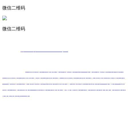
微信二维码
微信二维码
声明：部分素材来源于网络，如有侵权，请告知我们删除!
备案号：
鄂ICP备2022000324号-2
热门搜索：
天然鹅卵石批发
,
湖北鹅卵石厂家
,
湖北鹅卵石销售
,
天然鹅卵石批发
,
鹅卵石滤料
,
天然鹅卵石滤料
,
河南景观鹅卵石
,
五彩鹅卵石
,
河南鹅卵石滤料批发
,
安徽鹅卵石滤料厂家
,
变压器
鹅卵石
,
湖南变压器鹅卵石批发
,
抛光鹅卵石
,
湖南石英砂
,
湖南石
英砂滤料厂家
覆盖：
湖北武汉，
云南昆明，广东深圳，青海西宁，甘肃兰
州，陕西，贵州贵阳，广西南宁，福建福州，浙江宁波，安
徽，四川成都，江西南昌，湖南长沙，上海，重庆，天津，北
京等城市