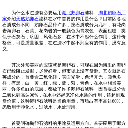
为什么水过滤有必要运用
湖北鹅卵石
滤料，
湖北鹅卵石厂
家
介绍
天然鹅卵石
滤料在水中首要的作用是什么？目前因各地
石质成分不同，鹅卵石品种许多，按石质成分为几种，有花岗
岩海卵石，石英。花岗岩的一般颜色为青灰色，表面粗糙，类
似于石灰石，巩固，风化石多，在水中不起什么作用，这种价
格低，可是质量很差，在过滤水中起不到应有的作用，没有意
义。
其次外形美丽的应该就是海卵石，可现在因为海里的海卵
石已经阻止发掘，尽管好看，但市场上没有货源。其次就是石
英成分的，首要含二氧化硅，表面光滑，色泽亮光，颜色多
样，有黑，白，黄，红，绿，蓝，紫，青色，在水中相当美
丽，许多鱼缸的底层，都放了许多鹅卵石滤料，因首要成分含
二氧化硅高达98%，在水中还起来净化水质的作用，还起到观
赏价值，这种鹅卵石滤料是当前用量，市场占有率高达80%，
悉数用于净化水，过滤水，水处理用。
首要明确鹅卵石滤料的用途及运用方向。首要应用于哪方